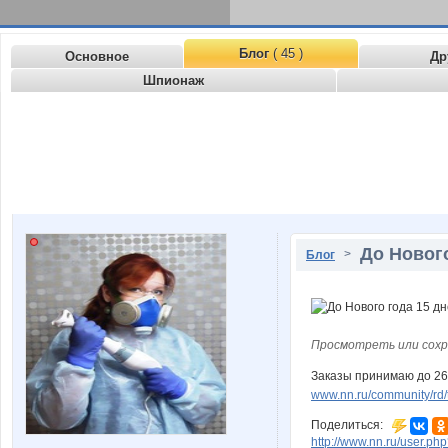
Блог
( 45 )
Основное
Др
Шпионаж
До Нового
>
Блог
Просмотреть или сохр
Заказы принимаю до 26
www.nn.ru/community/rd/t
Поделиться:
http://www.nn.ru/user.p