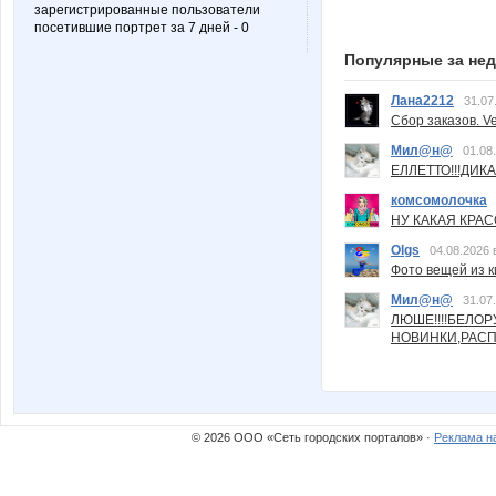
зарегистрированные пользователи
посетившие портрет за 7 дней - 0
Популярные за не
Лана2212
31.07
Сбор заказов. Ve
Мил@н@
01.08
ЕЛЛЕТТО!!!ДИК
комсомолочка
НУ КАКАЯ КРАСОТ
Olgs
04.08.2026 
Фото вещей из ки
Мил@н@
31.07
ЛЮШЕ!!!!БЕЛО
НОВИНКИ,РАСП
© 2026 ООО «Сеть городских порталов» ·
Реклама н