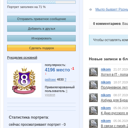
Портрет заполнен на 71 %
Мыло бывает Разн
Отправить приватное сообщение
0 комментариев
. Ва
Добавить в друзья
Игнорировать
Чтобы оставлять ко
Сделать подарок
Рукоделие основной
Новые записи в бл
популярность:
-1
nikom
4196 место
21.07.202
↓
Хотел в IT - поп
рейтинг
4830
?
nikom
18.07.202
Привилегированный
Полдневное лет
пользователь
8
уровня
nikom
08.07.202
Азбука для Бура
nikom
05.06.202
К Дню русского 
Статистика портрета:
nikom
05.06.202
сейчас просматривают портрет - 0
В связи с пмэф-