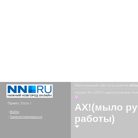
Персональный сайт пользователя
АХ!(
портрет № 215678 зарегистрирован боле
Привет, Гость !
АХ!(мыло р
-
Войти
работы)
-
Зарегистрироваться