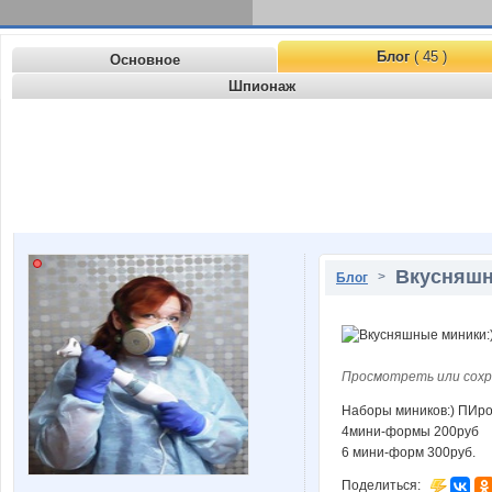
Блог
( 45 )
Основное
Шпионаж
Вкусняшн
>
Блог
Просмотреть или сохр
Наборы миников:) ПИро
4мини-формы 200руб
6 мини-форм 300руб.
Поделиться: