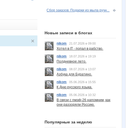
Сбор заказов. Подарки из мыла ручн...
Новые записи в блогах
nikom
21.07.2026 в 09:00
Хотел в IT - попал в рабство.
nikom
18.07.2026 в 19:19
Полдневное лето.
nikom
08.07.2026 в 13:07
Азбука для Буратино.
nikom
05.06.2026 в 15:55
К Дню русского языка.
nikom
05.06.2026 в 10:32
В связи с пмэф-26 напомним, как
они раззоряли Россию.
Популярные за неделю