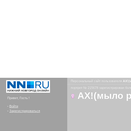
Персональный сайт пользователя
АХ!(
портрет № 215678 зарегистрирован боле
АХ!(мыло 
Привет, Гость !
-
Войти
-
Зарегистрироваться