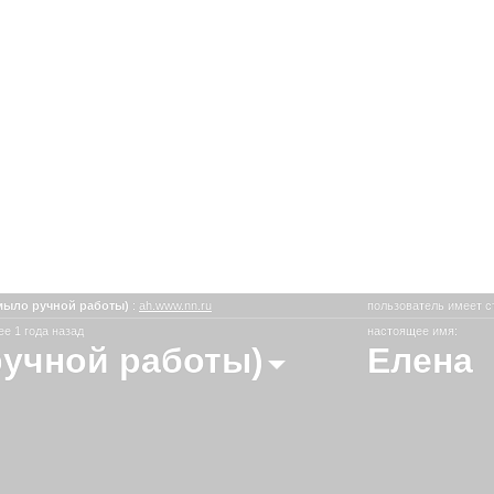
мыло ручной работы)
:
ah.www.nn.ru
пользователь имеет с
е 1 года назад
настоящее имя:
ручной работы)
Елена