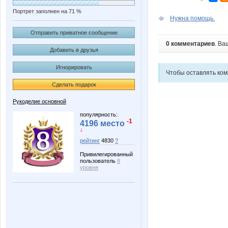
Портрет заполнен на 71 %
Нужна помощь.
Отправить приватное сообщение
0 комментариев
. Ва
Добавить в друзья
Игнорировать
Чтобы оставлять ко
Сделать подарок
Рукоделие основной
популярность:
-1
4196 место
↓
рейтинг
4830
?
Привилегированный
пользователь
8
уровня