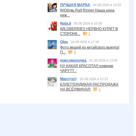
ЛУЧШАЯ МАРКА
04.08.2026 в 16:02
[b]Обувь Ralf Ringer Наша цена
ниж...
Nata.li
05.08.2026 в 16:56
WILDBERRIES НЕРВНО КУРИТ В
СТОРОНК...
1
Olgs
04.08.2026 в 17:28
Фото вещей из китайского выкупа!
П...
3
комсомолочка
01.08.2026 в 13:45
НУ КАКАЯ КРАСОТА!!! новинки
ЧАРУТТ...
Мил@н@
01.08.2026 в 13:22
ЕЛЛЕТТО!!!ДИКАЯ РАСПРОДАЖА
НА ВСЁ!!!ФИНАЛ!
1