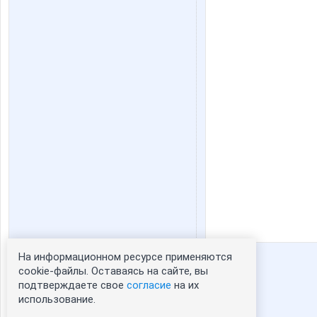
На информационном ресурсе применяются
Статистика портрета:
cookie-файлы. Оставаясь на сайте, вы
подтверждаете свое
согласие
на их
сейчас просматривают портрет - 0
использование.
зарегистрированные пользователи
посетившие портрет за 7 дней - 0