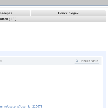
Галерея
Поиск людей
вится
( 12 )
94
w.nn.ru/user.php?user_id=215678